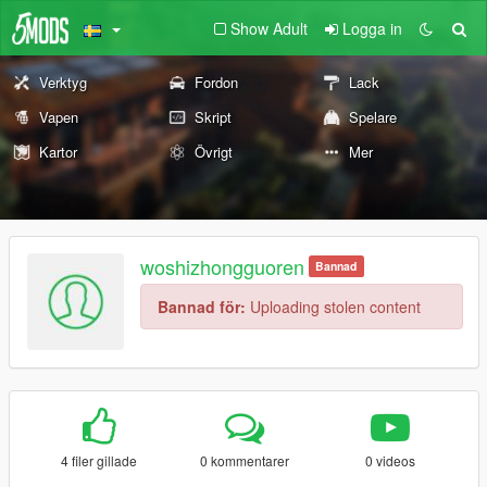
Show Adult
Logga in
Verktyg
Fordon
Lack
Vapen
Skript
Spelare
Kartor
Övrigt
Mer
woshizhongguoren
Bannad
Bannad för:
Uploading stolen content
4 filer gillade
0 kommentarer
0 videos