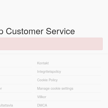
 Customer Service
Kontakt
Integritetspolicy
Cookie Policy
er
Manage cookie settings
Villkor
tattavla
DMCA