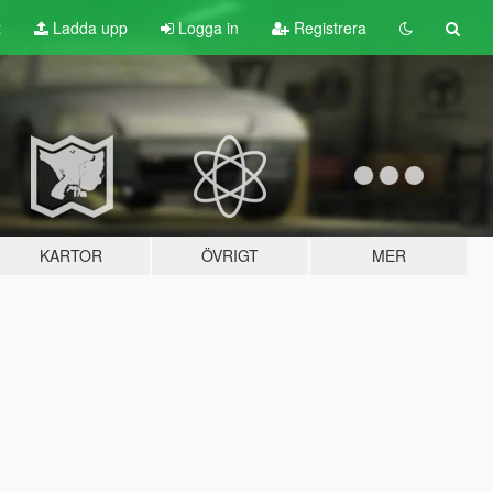
t
Ladda upp
Logga in
Registrera
KARTOR
ÖVRIGT
MER