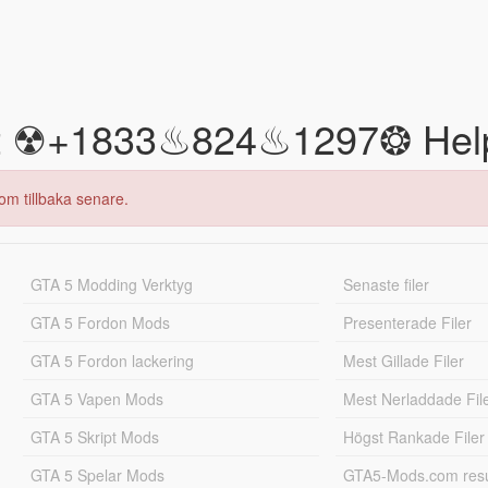
t ☢+1833♨824♨1297❂ Help
om tillbaka senare.
GTA 5 Modding Verktyg
Senaste filer
GTA 5 Fordon Mods
Presenterade Filer
GTA 5 Fordon lackering
Mest Gillade Filer
GTA 5 Vapen Mods
Mest Nerladdade Fil
GTA 5 Skript Mods
Högst Rankade Filer
GTA 5 Spelar Mods
GTA5-Mods.com resul