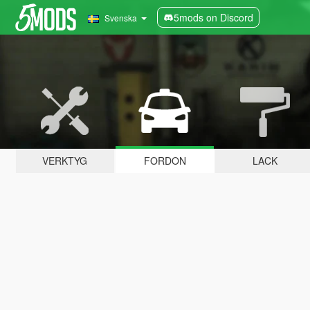
5mods on Discord
Svenska
VERKTYG
FORDON
LACK