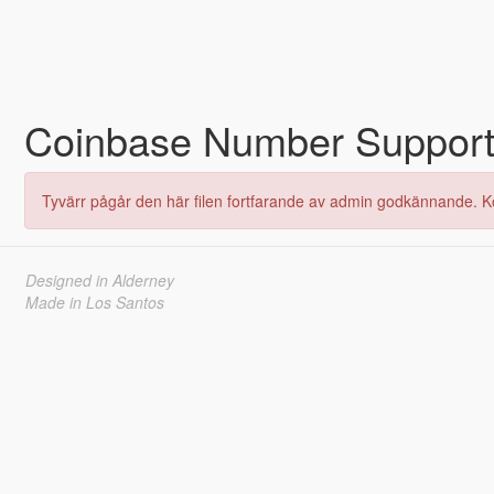
Coinbase Number Suppor
Tyvärr pågår den här filen fortfarande av admin godkännande. K
Designed in Alderney
Made in Los Santos