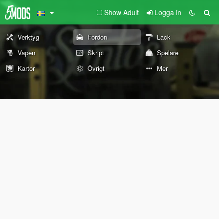
Show Adult
Logga in
Verktyg
Fordon
Lack
Vapen
Skript
Spelare
Kartor
Övrigt
Mer