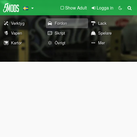
Show Adult
Logga in
Verktyg
Fordon
Lack
Vapen
Skript
Spelare
Kartor
Övrigt
Mer