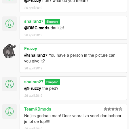
@Fruzzy
huh? what do you mean?
26 april 2019
shairan27
Skapare
@DMC mods
dankje!
26 april 2019
Fruzzy
@shairan27
You have a person in the picture can
you give it?
26 april 2019
shairan27
Skapare
@Fruzzy
the ped?
26 april 2019
TeamKDmods
Netjes gedaan man! Door vooral zo voort dan behoor
je tot de top!!!!
26 april 2019