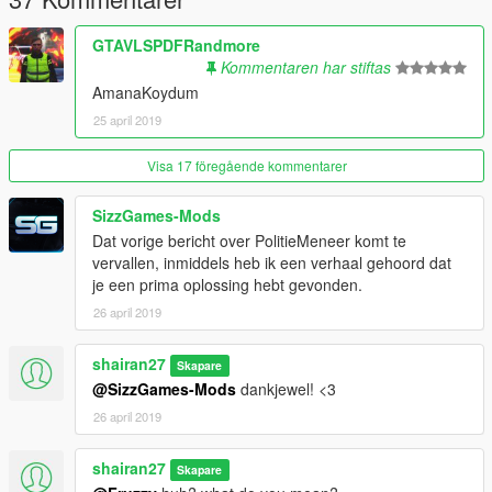
GTAVLSPDFRandmore
Kommentaren har stiftas
AmanaKoydum
25 april 2019
Visa 17 föregående kommentarer
SizzGames-Mods
Dat vorige bericht over PolitieMeneer komt te
vervallen, inmiddels heb ik een verhaal gehoord dat
je een prima oplossing hebt gevonden.
26 april 2019
shairan27
Skapare
@SizzGames-Mods
dankjewel! <3
26 april 2019
shairan27
Skapare