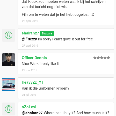
dat ik ook zou moeten weten wat ik bij het schrijven
van dat bericht nog niet wist.
Fijn om te weten dat je het hebt opgelost! :D
27 april 2019
shairan27
Skapare
@Fruzzy
im sorry i can't gove it out for free
27 april 2019
Officer Dennis
Nice Work i realy like it
22 maj 2019
HeavyZz_YT
Kan ik die uniformen krijgen?
21 juli 2019
oZoLevi
@shairan27
Where can i buy it? And how much is it?