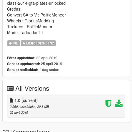
class-2014-gta-plates-unlocked
Credits:
Convert SA to V : PolitieMeneer
Wheels : GloriusModding
Textures : PolitieMeneer
Model : adoadan11
BIL
MERCEDES-BENZ
22 april 2019
Först uppladdad:
25 april 2019
Senast uppdaterad:
1 dag sedan
Senast nedladdad:
All Versions
1.0
(current)
2 550 nerladdade
, 20,8 MB
22 april 2019
37 Kommentarer