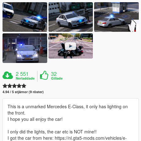
2 551
32
Nerladdade
Gillade
4.94 / 5 stjärnor (9 röster)
This is a unmarked Mercedes E-Class, it only has lighting on
the front.
I hope you all enjoy the car!
I only did the lights, the car etc is NOT mine!!
I got the car from here: https://nl.gta5-mods.com/vehicles/e-