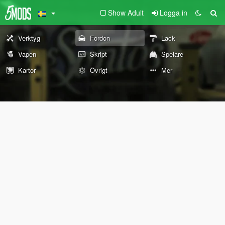
Show Adult
Logga in
Verktyg
Fordon
Lack
Vapen
Skript
Spelare
Kartor
Övrigt
Mer