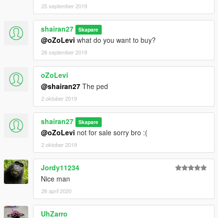
25 september 2019
shairan27
Skapare
@oZoLevi
what do you want to buy?
26 september 2019
oZoLevi
@shairan27
The ped
2 oktober 2019
shairan27
Skapare
@oZoLevi
not for sale sorry bro :(
2 oktober 2019
Jordy11234
Nice man
26 april 2020
UhZarro