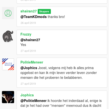
shairan27
Skapare
@TeamKDmods
thanks bro!
26 april 2019
Fruzzy
@shairan27
Yes
27 april 2019
PolitieMeneer
@Jophics
Joost, volgens mij heb ik alles prima
opgelost en kan ik mijn leven verder leven zonder
mensen die het proberen te belabberen.
27 april 2019
Jophics
@PolitieMeneer
ik hoorde het inderdaad al, enige is
dat je het had over "mensen" meervoud dus ik dacht