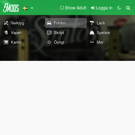
Show Adult
Logga in
Verktyg
Fordon
Lack
Vapen
Skript
Spelare
Kartor
Övrigt
Mer