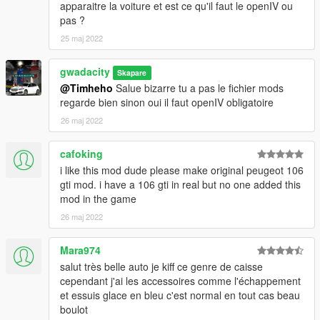
SANS AUTORISATION
apparaitre la voiture et est ce qu'il faut le openIV ou
tips Please do NOT convert MY MODEL WITHOUT
pas ?
PERMISSION
25 maj 2022
pas cette voiture pour d’autres jeux sans permission pour de
gwadacity
Skapare
l’aide et des conseils S’il vous plaît ne convertissez pas cette
@Timheho
Salue bizarre tu a pas le fichier mods
voiture pour d’autres jeux sans permission
regarde bien sinon oui il faut openIV obligatoire
26 maj 2022
cafoking
i like this mod dude please make original peugeot 106
gti mod. i have a 106 gti in real but no one added this
mod in the game
26 maj 2022
Mara974
salut très belle auto je kiff ce genre de caisse
cependant j'ai les accessoires comme l'échappement
et essuis glace en bleu c'est normal en tout cas beau
boulot