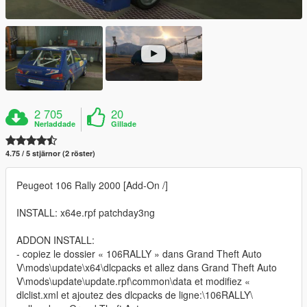
2 705
20
Nerladdade
Gillade
4.75 / 5 stjärnor (2 röster)
Peugeot 106 Rally 2000 [Add-On /]
INSTALL: x64e.rpf patchday3ng
ADDON INSTALL:
- copiez le dossier « 106RALLY » dans Grand Theft Auto
V\mods\update\x64\dlcpacks et allez dans Grand Theft Auto
V\mods\update\update.rpf\common\data et modifiez «
dlclist.xml et ajoutez des dlcpacks de ligne:\106RALLY\