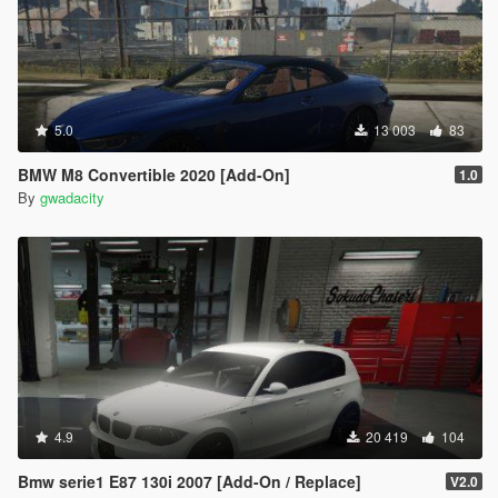
5.0
13 003
83
BMW M8 Convertible 2020 [Add-On]
1.0
By
gwadacity
4.9
20 419
104
Bmw serie1 E87 130i 2007 [Add-On / Replace]
V2.0