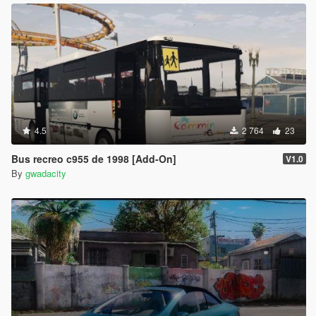
4.5
2 764
23
Bus recreo c955 de 1998 [Add-On]
V1.0
By
gwadacity