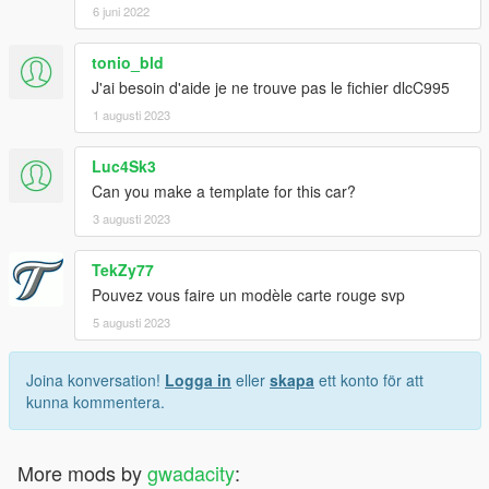
6 juni 2022
tonio_bld
J'ai besoin d'aide je ne trouve pas le fichier dlcC995
1 augusti 2023
Luc4Sk3
Can you make a template for this car?
3 augusti 2023
TekZy77
Pouvez vous faire un modèle carte rouge svp
5 augusti 2023
Joina konversation!
Logga in
eller
skapa
ett konto för att
kunna kommentera.
More mods by
gwadacity
: