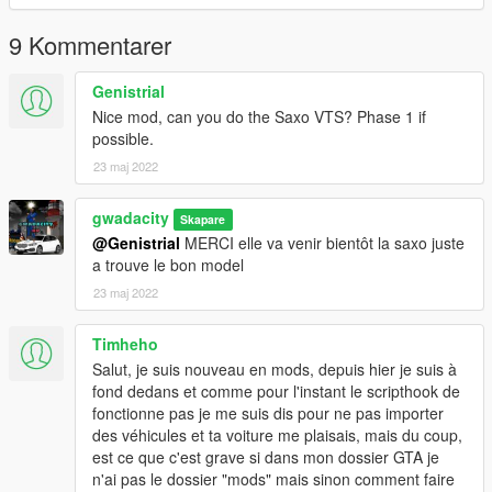
d’immatriculation -Version supplémentaire -Feux personnalisés
-Suspensions de travail -Maniabilité
9 Kommentarer
réaliste V1.1 MISE À JOUR
mise à jour des textures
Genistrial
Nice mod, can you do the Saxo VTS? Phase 1 if
ANGLAI
possible.
CHANGELOG / FEATURES
23 maj 2022
V1.0 - Dirt - Movable steering wheel - Work lights - Custom
collision - Work dials (but not accurate) - Bullet impact on
bodywork -Breakable glass -License plates -Additional version -
gwadacity
Skapare
Custom lights -Work suspensions -Maneuverability
@Genistrial
MERCI elle va venir bientôt la saxo juste
realistic V1.1 UPDATE
a trouve le bon model
updating textures
23 maj 2022
features of the vehicle possible to install it on fivem 3D realistic
engine chassis also
Timheho
------------------------------
Salut, je suis nouveau en mods, depuis hier je suis à
fond dedans et comme pour l'instant le scripthook de
- CRÉDITS -Conversion de voiture: gwadacity 3d_artist .
fonctionne pas je me suis dis pour ne pas importer
MODÈLE
des véhicules et ta voiture me plaisais, mais du coup,
3D GAMEMODEL
est ce que c'est grave si dans mon dossier GTA je
conseils S’il vous plaît ne convertissez PAS MON MODELE
n'ai pas le dossier "mods" mais sinon comment faire