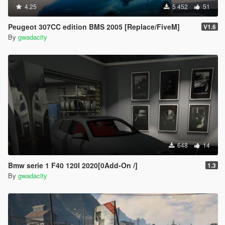
4.25
5 452
51
Peugeot 307CC edition BMS 2005 [Replace/FiveM]
V1.6
By
gwadacity
648
14
Bmw serie 1 F40 120I 2020[0Add-On /]
1.3
By
gwadacity