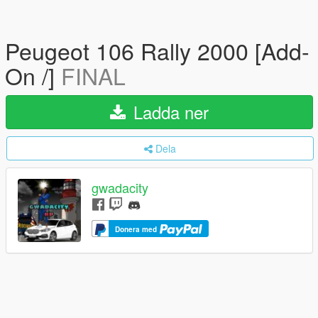
Peugeot 106 Rally 2000 [Add-
On /]
FINAL
Ladda ner
Dela
gwadacity
Donera med