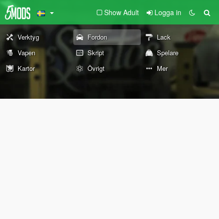
Show Adult
Logga in
Verktyg
Fordon
Lack
Vapen
Skript
Spelare
Kartor
Övrigt
Mer