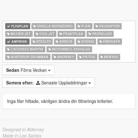
FLYGPLAN
VANILLA REDIGERING
PLAN
HELIKOPTER
MILITÄR JET
CIVIL JET
FRAKTPLAN
PROPELLER
AMFIBISK
STEALTH
AIRBUS
BOEING
EMBRAER
LOCKHEED MARTIN
MCDONNELL DOUGLAS
NORTHROP GRUMMAN
SIKORSKY
FIKTIVA
MENYOO
Sedan
Förra Veckan
Sortera efter:
Senaste Uppladdningar
Inga filer hittade, vänligen ändra din filtrerings kriterier.
Designed in Alderney
Made in Los Santos