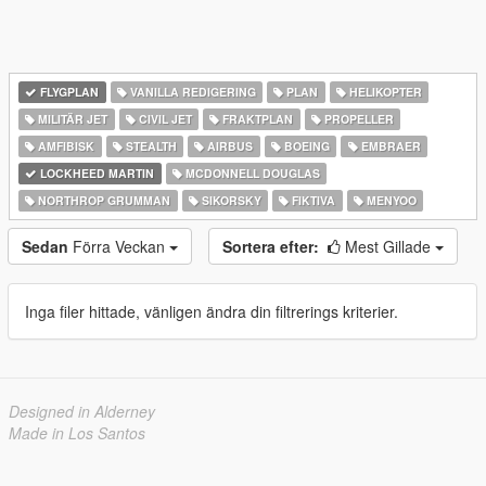
FLYGPLAN
VANILLA REDIGERING
PLAN
HELIKOPTER
MILITÄR JET
CIVIL JET
FRAKTPLAN
PROPELLER
AMFIBISK
STEALTH
AIRBUS
BOEING
EMBRAER
LOCKHEED MARTIN
MCDONNELL DOUGLAS
NORTHROP GRUMMAN
SIKORSKY
FIKTIVA
MENYOO
Sedan
Förra Veckan
Sortera efter:
Mest Gillade
Inga filer hittade, vänligen ändra din filtrerings kriterier.
Designed in Alderney
Made in Los Santos