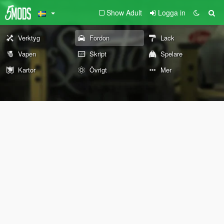
Show Adult
Logga in
Verktyg
Fordon
Lack
Vapen
Skript
Spelare
Kartor
Övrigt
Mer