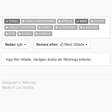
CYKEL
VANILLA REDIGERING
APRILIA
BMW
DUCATI
HARLEY DAVIDSON
HONDA
HUSQVARNA
KAWASAKI
KTM
SUZUKI
YAMAHA
Sedan
Igår
Sortera efter:
Mest Gillade
Inga filer hittade, vänligen ändra din filtrerings kriterier.
Designed in Alderney
Made in Los Santos