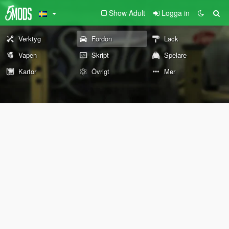
Show Adult
Logga in
Verktyg
Fordon
Lack
Vapen
Skript
Spelare
Kartor
Övrigt
Mer