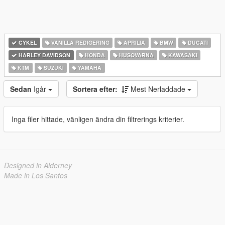
CYKEL
VANILLA REDIGERING
APRILIA
BMW
DUCATI
HARLEY DAVIDSON
HONDA
HUSQVARNA
KAWASAKI
KTM
SUZUKI
YAMAHA
Sedan
Igår
Sortera efter:
Mest Nerladdade
Inga filer hittade, vänligen ändra din filtrerings kriterier.
Designed in Alderney
Made in Los Santos