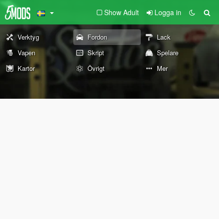
Show Adult
Logga in
Verktyg
Fordon
Lack
Vapen
Skript
Spelare
Kartor
Övrigt
Mer