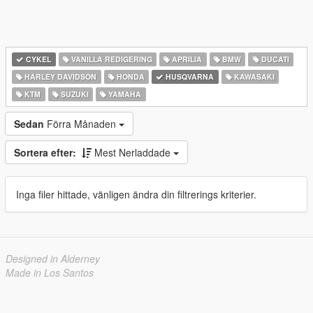
CYKEL
VANILLA REDIGERING
APRILIA
BMW
DUCATI
HARLEY DAVIDSON
HONDA
HUSQVARNA
KAWASAKI
KTM
SUZUKI
YAMAHA
Sedan
Förra Månaden
Sortera efter:
Mest Nerladdade
Inga filer hittade, vänligen ändra din filtrerings kriterier.
Designed in Alderney
Made in Los Santos