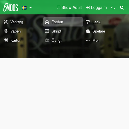
Show Adult
Logga in
Verktyg
Fordon
Lack
Vapen
Skript
Spelare
Kartor
Övrigt
Mer