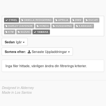
CYKEL
VANILLA REDIGERING
APRILIA
BMW
DUCATI
HARLEY DAVIDSON
HONDA
HUSQVARNA
KAWASAKI
KTM
SUZUKI
YAMAHA
Sedan
Igår
Sortera efter:
Senaste Uppladdningar
Inga filer hittade, vänligen ändra din filtrerings kriterier.
Designed in Alderney
Made in Los Santos