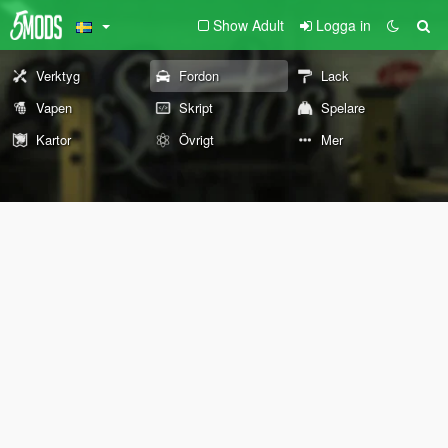
Show Adult
Logga in
Verktyg
Fordon
Lack
Vapen
Skript
Spelare
Kartor
Övrigt
Mer