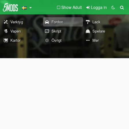
Show Adult
Logga in
Verktyg
Fordon
Lack
Vapen
Skript
Spelare
Kartor
Övrigt
Mer