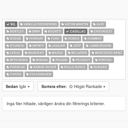
BIL
VANILLA REDIGERING
ASTON MARTIN
AUDI
BENTLEY
BMW
BUGATTI
CADILLAC
CHEVROLET
DODGE
FERRARI
FORD
HONDA
HUMMER
HYUNDAI
INFINITI
JAGUAR
JEEP
LAMBORGHINI
LEXUS
MASERATI
MAZDA
MCLAREN
MERCEDES-BENZ
MITSUBISHI
NISSAN
PAGANI
PEUGEOT
PONTIAC
PORSCHE
RANGE ROVER
ROLLS ROYCE
SUBARU
TOYOTA
VOLKSWAGEN
Sedan
Igår
Sortera efter:
Högst Rankade
Inga filer hittade, vänligen ändra din filtrerings kriterier.