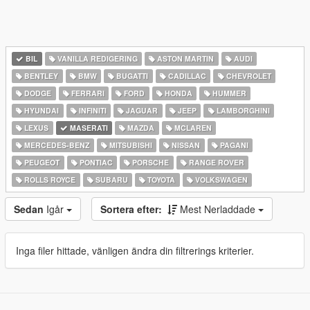
BIL
VANILLA REDIGERING
ASTON MARTIN
AUDI
BENTLEY
BMW
BUGATTI
CADILLAC
CHEVROLET
DODGE
FERRARI
FORD
HONDA
HUMMER
HYUNDAI
INFINITI
JAGUAR
JEEP
LAMBORGHINI
LEXUS
MASERATI
MAZDA
MCLAREN
MERCEDES-BENZ
MITSUBISHI
NISSAN
PAGANI
PEUGEOT
PONTIAC
PORSCHE
RANGE ROVER
ROLLS ROYCE
SUBARU
TOYOTA
VOLKSWAGEN
Sedan
Igår
Sortera efter:
Mest Nerladdade
Inga filer hittade, vänligen ändra din filtrerings kriterier.