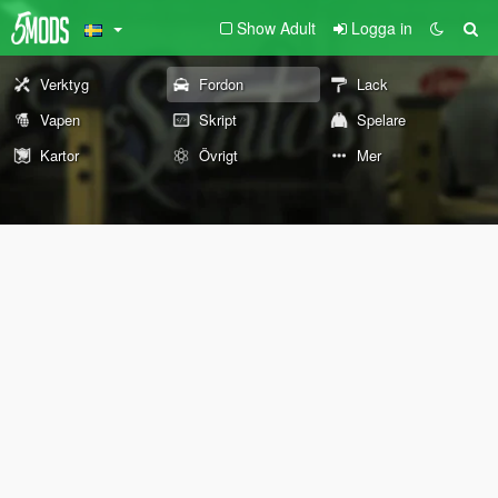
Show Adult
Logga in
Verktyg
Fordon
Lack
Vapen
Skript
Spelare
Kartor
Övrigt
Mer