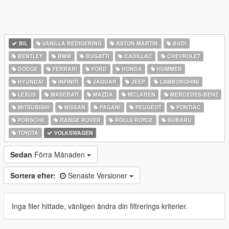
BIL
VANILLA REDIGERING
ASTON MARTIN
AUDI
BENTLEY
BMW
BUGATTI
CADILLAC
CHEVROLET
DODGE
FERRARI
FORD
HONDA
HUMMER
HYUNDAI
INFINITI
JAGUAR
JEEP
LAMBORGHINI
LEXUS
MASERATI
MAZDA
MCLAREN
MERCEDES-BENZ
MITSUBISHI
NISSAN
PAGANI
PEUGEOT
PONTIAC
PORSCHE
RANGE ROVER
ROLLS ROYCE
SUBARU
TOYOTA
VOLKSWAGEN
Sedan
Förra Månaden
Sortera efter:
Senaste Versioner
Inga filer hittade, vänligen ändra din filtrerings kriterier.