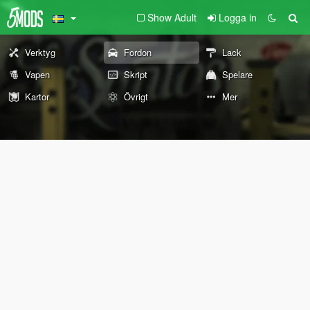
Show Adult
Logga in
Verktyg
Fordon
Lack
Vapen
Skript
Spelare
Kartor
Övrigt
Mer