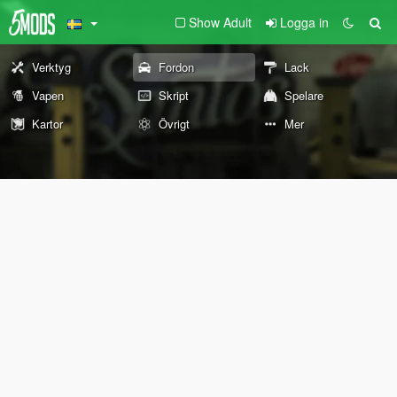
Show Adult
Logga in
Verktyg
Fordon
Lack
Vapen
Skript
Spelare
Kartor
Övrigt
Mer