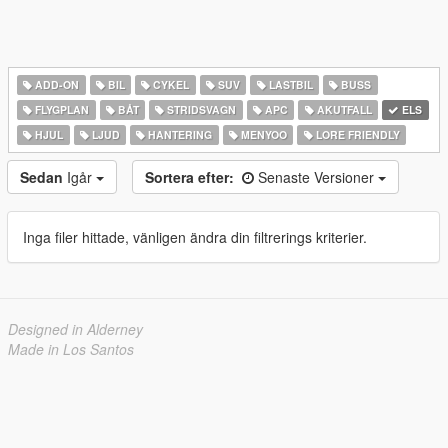
ADD-ON
BIL
CYKEL
SUV
LASTBIL
BUSS
FLYGPLAN
BÅT
STRIDSVAGN
APC
AKUTFALL
ELS
HJUL
LJUD
HANTERING
MENYOO
LORE FRIENDLY
Sedan
Igår
Sortera efter:
Senaste Versioner
Inga filer hittade, vänligen ändra din filtrerings kriterier.
Designed in Alderney
Made in Los Santos