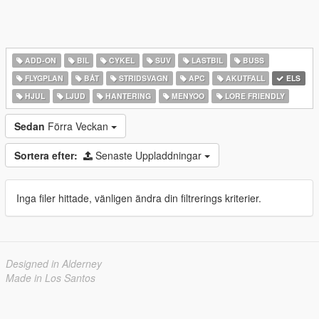
ADD-ON
BIL
CYKEL
SUV
LASTBIL
BUSS
FLYGPLAN
BÅT
STRIDSVAGN
APC
AKUTFALL
ELS
HJUL
LJUD
HANTERING
MENYOO
LORE FRIENDLY
Sedan
Förra Veckan
Sortera efter:
Senaste Uppladdningar
Inga filer hittade, vänligen ändra din filtrerings kriterier.
Designed in Alderney
Made in Los Santos