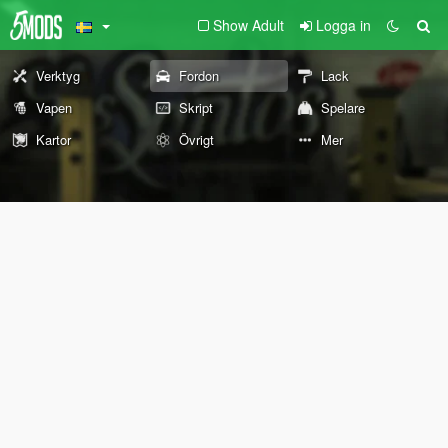
Show Adult
Logga in
Verktyg
Fordon
Lack
Vapen
Skript
Spelare
Kartor
Övrigt
Mer