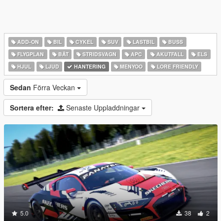
ADD-ON
BIL
CYKEL
SUV
LASTBIL
BUSS
FLYGPLAN
BÅT
STRIDSVAGN
APC
AKUTFALL
ELS
HJUL
LJUD
HANTERING
MENYOO
LORE FRIENDLY
Sedan
Förra Veckan
Sortera efter:
Senaste Uppladdningar
5.0
38
2