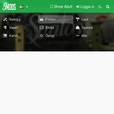
Show Adult
Logga in
Verktyg
Fordon
Lack
Vapen
Skript
Spelare
Kartor
Övrigt
Mer