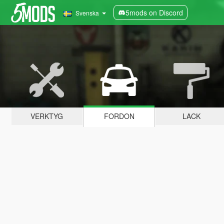
5mods on Discord
Svenska
VERKTYG
FORDON
LACK