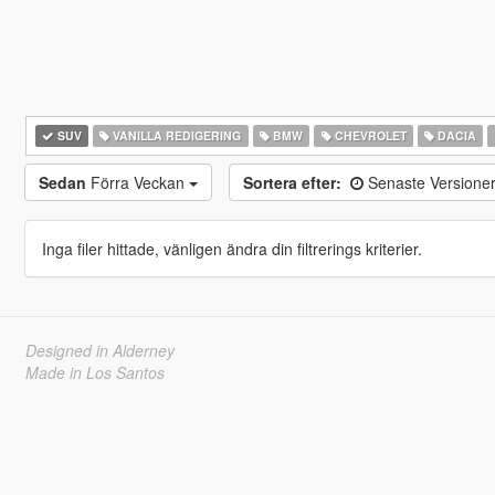
SUV
VANILLA REDIGERING
BMW
CHEVROLET
DACIA
Sedan
Förra Veckan
Sortera efter:
Senaste Versione
Inga filer hittade, vänligen ändra din filtrerings kriterier.
Designed in Alderney
Made in Los Santos