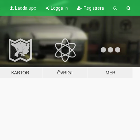
t
Ladda upp
Logga in
Registrera
KARTOR
ÖVRIGT
MER