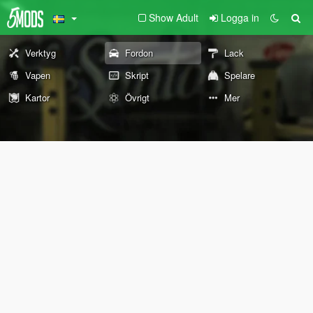
Show Adult
Logga in
Verktyg
Fordon
Lack
Vapen
Skript
Spelare
Kartor
Övrigt
Mer