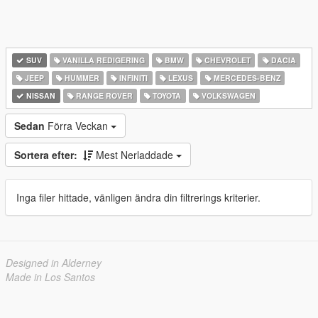
SUV
VANILLA REDIGERING
BMW
CHEVROLET
DACIA
JEEP
HUMMER
INFINITI
LEXUS
MERCEDES-BENZ
NISSAN
RANGE ROVER
TOYOTA
VOLKSWAGEN
Sedan
Förra Veckan
Sortera efter:
Mest Nerladdade
Inga filer hittade, vänligen ändra din filtrerings kriterier.
Designed in Alderney
Made in Los Santos