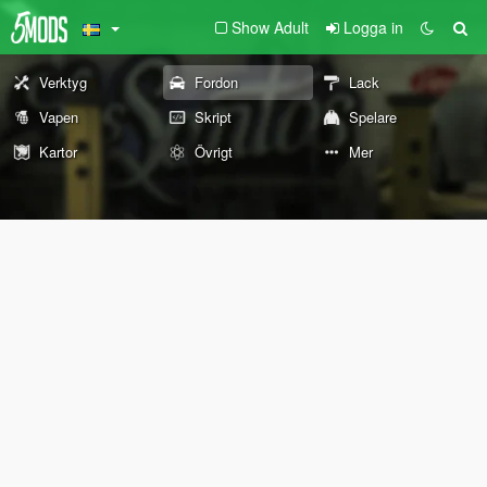
Show Adult
Logga in
Verktyg
Fordon
Lack
Vapen
Skript
Spelare
Kartor
Övrigt
Mer