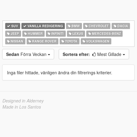
SUV
VANILLA REDIGERING
BMW
CHEVROLET
DACIA
JEEP
HUMMER
INFINITI
LEXUS
MERCEDES-BENZ
NISSAN
RANGE ROVER
TOYOTA
VOLKSWAGEN
Sedan
Förra Veckan
Sortera efter:
Mest Gillade
Inga filer hittade, vänligen ändra din filtrerings kriterier.
Designed in Alderney
Made in Los Santos