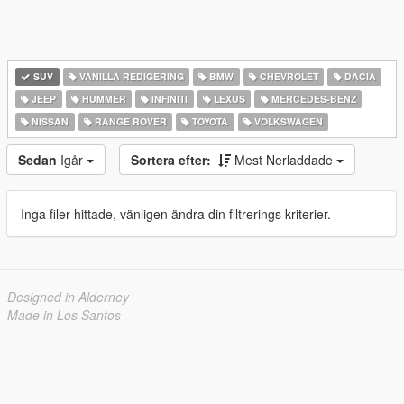
SUV
VANILLA REDIGERING
BMW
CHEVROLET
DACIA
JEEP
HUMMER
INFINITI
LEXUS
MERCEDES-BENZ
NISSAN
RANGE ROVER
TOYOTA
VOLKSWAGEN
Sedan
Igår
Sortera efter:
Mest Nerladdade
Inga filer hittade, vänligen ändra din filtrerings kriterier.
Designed in Alderney
Made in Los Santos