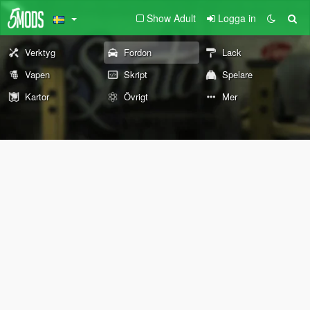
Show Adult
Logga in
Verktyg
Fordon
Lack
Vapen
Skript
Spelare
Kartor
Övrigt
Mer