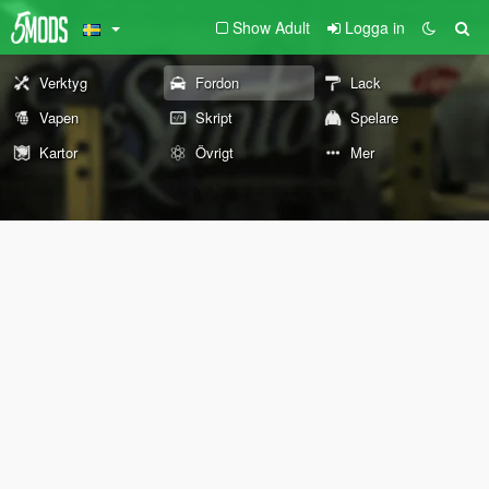
Show Adult
Logga in
Verktyg
Fordon
Lack
Vapen
Skript
Spelare
Kartor
Övrigt
Mer