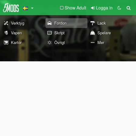
Show Adult
Logga in
Verktyg
Fordon
Lack
Vapen
Skript
Spelare
Kartor
Övrigt
Mer