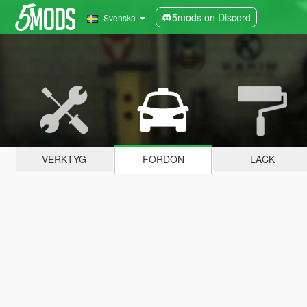
5mods on Discord
Svenska
VERKTYG
FORDON
LACK