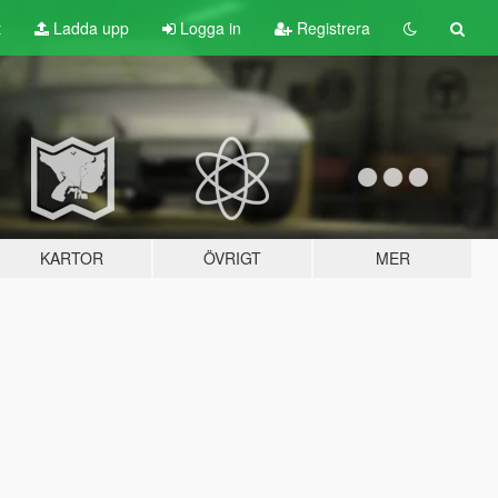
t
Ladda upp
Logga in
Registrera
KARTOR
ÖVRIGT
MER