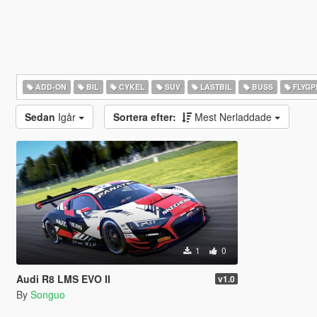
ADD-ON
BIL
CYKEL
SUV
LASTBIL
BUSS
FLYGP
Sedan
Igår
Sortera efter:
Mest Nerladdade
1
0
Audi R8 LMS EVO II
v1.0
By
Songuo