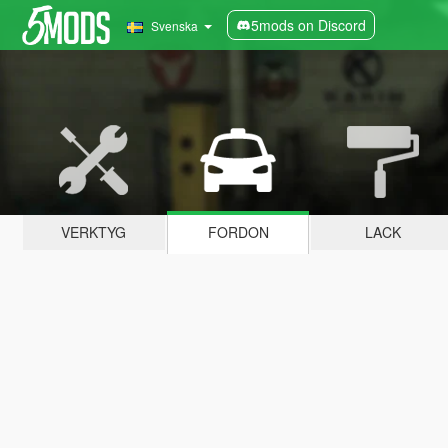
5mods on Discord
Svenska
VERKTYG
FORDON
LACK