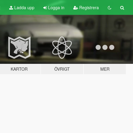
t
Ladda upp
Logga in
Registrera
KARTOR
ÖVRIGT
MER