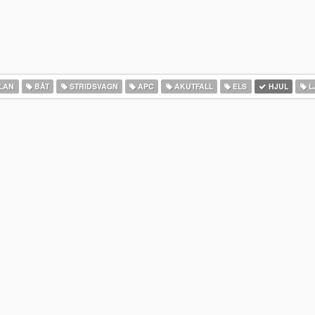
LAN
BÅT
STRIDSVAGN
APC
AKUTFALL
ELS
HJUL
L