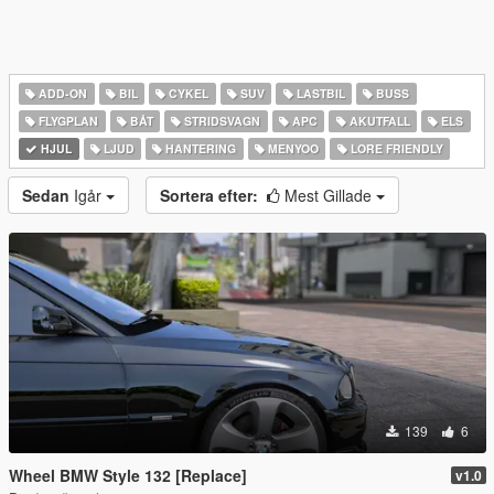
ADD-ON
BIL
CYKEL
SUV
LASTBIL
BUSS
FLYGPLAN
BÅT
STRIDSVAGN
APC
AKUTFALL
ELS
HJUL
LJUD
HANTERING
MENYOO
LORE FRIENDLY
Sedan
Igår
Sortera efter:
Mest Gillade
139
6
Wheel BMW Style 132 [Replace]
v1.0