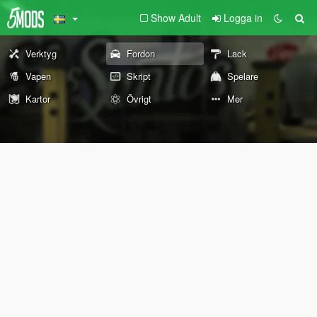
Show Adult
Logga in
Verktyg
Fordon
Lack
Vapen
Skript
Spelare
Kartor
Övrigt
Mer