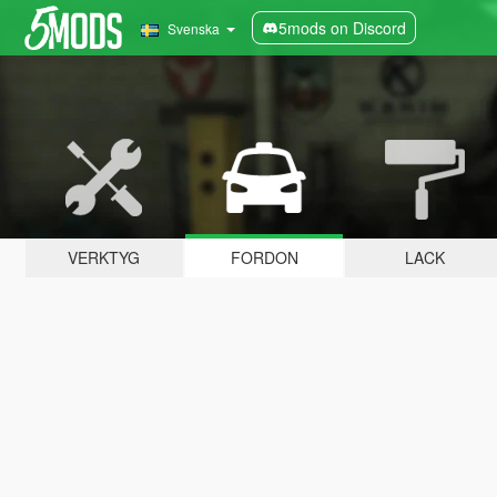
5mods on Discord
Svenska
VERKTYG
FORDON
LACK