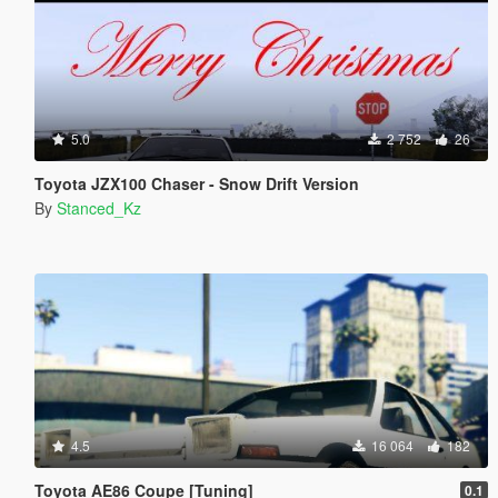
5.0
2 752
26
Toyota JZX100 Chaser - Snow Drift Version
By
Stanced_Kz
4.5
16 064
182
Toyota AE86 Coupe [Tuning]
0.1