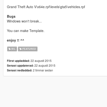
Grand Theft Auto V\x64e.rpf\levels\gta5\vehicles.rpf
Bugs
Windows won't break...
You can make Template.
enjoy !! ^^
BIL
FEATURED
22 augusti 2015
Först uppladdad:
22 augusti 2015
Senast uppdaterad:
2 timmar sedan
Senast nedladdad: