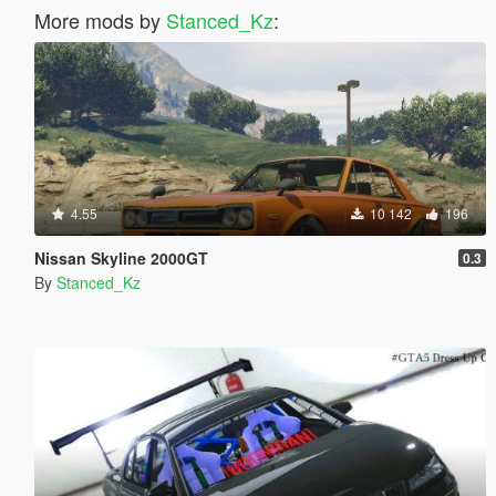
More mods by
Stanced_Kz
:
4.55
10 142
196
Nissan Skyline 2000GT
0.3
By
Stanced_Kz