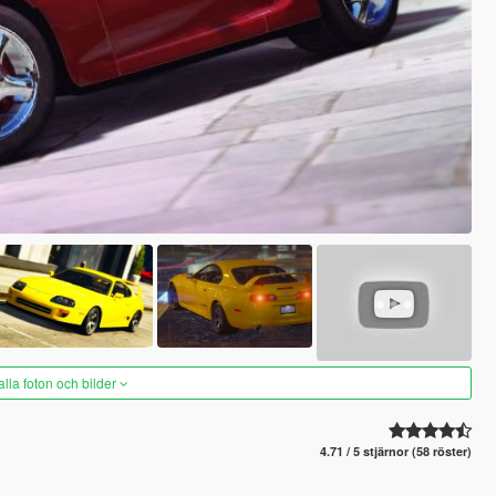
alla foton och bilder
4.71 / 5 stjärnor (58 röster)