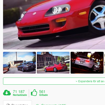
Expandera för att se 
71 187
561
Nerladdade
Gillade