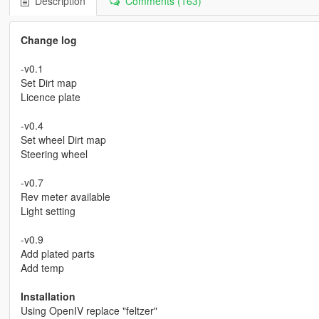
Description
Comments (163)
Change log
-v0.1
Set Dirt map
Licence plate
-v0.4
Set wheel Dirt map
Steering wheel
-v0.7
Rev meter available
Light setting
-v0.9
Add plated parts
Add temp
Installation
Using OpenIV replace "feltzer"