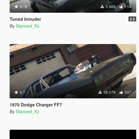
4.18
5 889
114
Tuned Intruder
2.0
By
Stanced_Kz
4.7
58 079
347
1970 Dodge Charger FF7
By
Stanced_Kz