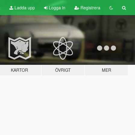
t
Ladda upp
Logga in
Registrera
KARTOR
ÖVRIGT
MER