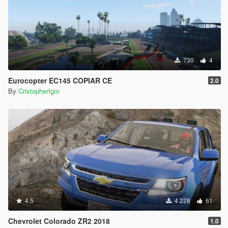
730
4
Eurocopter EC145 COPIAR CE
2.0
By
CristopherIgor
4.5
4 228
61
Chevrolet Colorado ZR2 2018
1.0