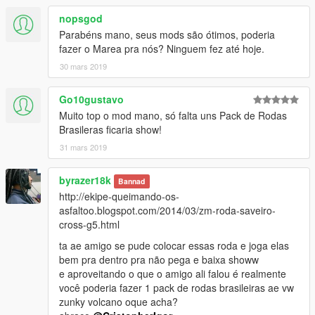
nopsgod
Parabéns mano, seus mods são ótimos, poderia
fazer o Marea pra nós? Ninguem fez até hoje.
30 mars 2019
Go10gustavo
Muito top o mod mano, só falta uns Pack de Rodas
Brasileras ficaria show!
31 mars 2019
byrazer18k
Bannad
http://ekipe-queimando-os-
asfaltoo.blogspot.com/2014/03/zm-roda-saveiro-
cross-g5.html
ta ae amigo se pude colocar essas roda e joga elas
bem pra dentro pra não pega e baixa showw
e aproveitando o que o amigo ali falou é realmente
você poderia fazer 1 pack de rodas brasileiras ae vw
zunky volcano oque acha?