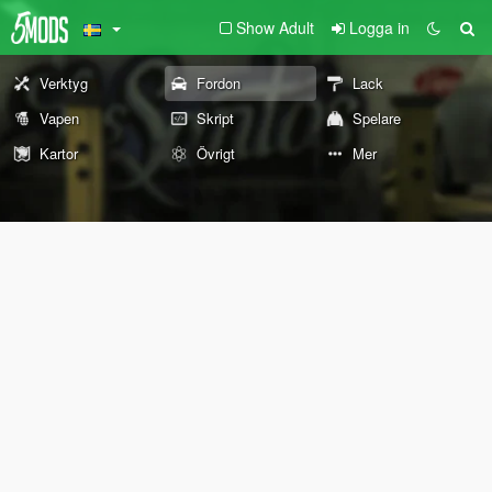
Show Adult
Logga in
Verktyg
Fordon
Lack
Vapen
Skript
Spelare
Kartor
Övrigt
Mer