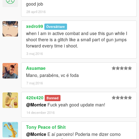
good job
28 april 2016
xedro99
Översättare
when I am in active combat and use this gun while I
shoot there is a glitch like a small part of gun jumps
forward every time i shoot.
3 maj 2016
Asuamae
Mano, parabéns, vc é foda
7 maj 2016
420x420
Bannad
@Morrice
Fuck yeah good update man!
14 december 2016
Tony Peace of Shit
@Morrice
E aí parceiro! Poderia me dizer como