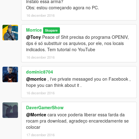
instalo essa arma?
Obs: estou começando agora no PC.
16 december 2016
Morrice
Skapare
@Tony
Peace of Shit precisa do programa OPENIV,
dps é só substituir os arquivos, por ele, nos locais
indicados. Tem tutorial no YouTube
16 december 2016
dominic8704
@morrice
, i've private messaged you on Facebook ,
hope you can think about it .
16 december 2016
DaverGamerShow
@Morrice
cara voce poderia liberar essa farda da
rocam pra download, agradeço encarecidamente se
colocar
17 december 2016