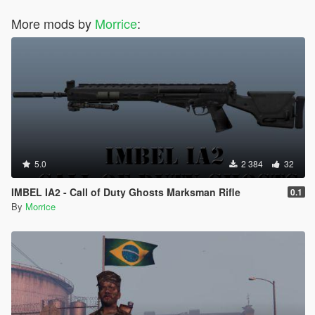
More mods by
Morrice
:
5.0
2 384
32
IMBEL IA2 - Call of Duty Ghosts Marksman Rifle
0.1
By
Morrice