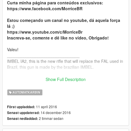
Curta minha página para conteúdos exclusivos:
https://www.facebook.com/MorriceBR
Estou começando um canal no youtube, dá aquela força
lá ;)
https://www.youtube.com/c/MorriceBr
Inscreva-se, comente e dê like no vídeo, Obrigado!
Valeu!
_______________________________
IMBEL IA2, this is the new rifle that will replace the FAL used in
Brazil, this gun is made by the brazilian IMBEL.
This is the 2nd version.
Show Full Description
For Exclusive content visit my Facebook Page:
AUTOMATKARBIN
facebook.com/MorriceBr
11 april 2016
Först uppladdad:
Thanks!
14 december 2016
Senast uppdaterad:
2 timmar sedan
Senast nedladdad: