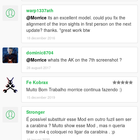
warp1337ath
@Morrice
its an excellent model. could you fix the
alignment of the iron sights in first person on the next
update? thanks. *great work btw
18 december 2016
dominic8704
@Morrice
whats the AK on the 7th screenshot ?
28 augusti 2017
Fe Kobrax
Muito Bom Trabalho morrice continua fazendo :)
15 december 2019
Stronger
É possível substituir esse Mod em outro fuzil sem ser
a carabina ? Muito show esse Mod , mas n queria
tirar o m4 q coloquei no ligar da carabina . :p
16 januari 2020