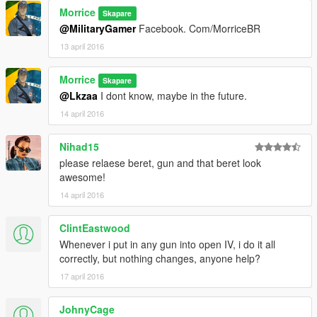
Morrice
Skapare
@MilitaryGamer
Facebook. Com/MorriceBR
13 april 2016
Morrice
Skapare
@Lkzaa
I dont know, maybe in the future.
14 april 2016
Nihad15
please relaese beret, gun and that beret look
awesome!
14 april 2016
ClintEastwood
Whenever i put in any gun into open IV, i do it all
correctly, but nothing changes, anyone help?
17 april 2016
JohnyCage