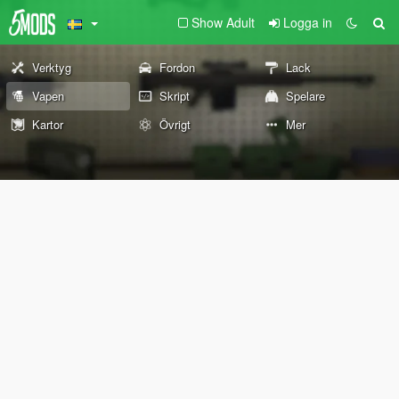
Show Adult
Logga in
Verktyg
Fordon
Lack
Vapen
Skript
Spelare
Kartor
Övrigt
Mer