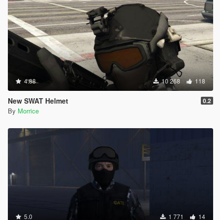
4.88
10 268
118
New SWAT Helmet
0.2
By
Morrice
5.0
1 771
14