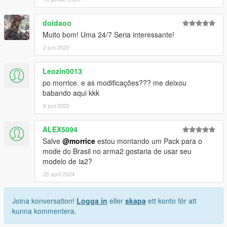
doidaoo
Muito bom! Uma 24/7 Seria interessante!
2 juni 2020
Leozin0013
po morrice. e as modificações??? me deixou
babando aqui kkk
8 juni 2020
ALEX5094
Salve
@morrice
estou montando um Pack para o
mode do Brasil no arma2 gostaria de usar seu
modelo de ia2?
25 april 2024
Joina konversation!
Logga in
eller
skapa
ett konto för att
kunna kommentera.