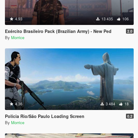
4.93
13 435
106
Exército Brasileiro Pack (Brazilian Army) - New Ped
2.0
By
Morrice
4.36
3 484
18
Polícia Rio/São Paulo Loading Screen
0.2
By
Morrice