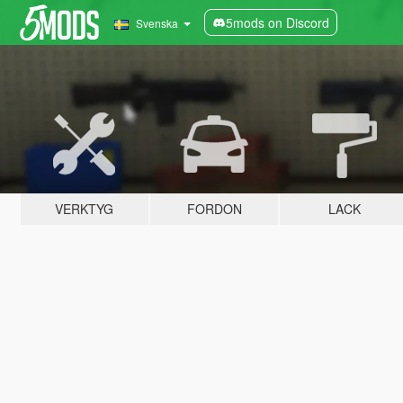
5mods on Discord
Svenska
VERKTYG
FORDON
LACK