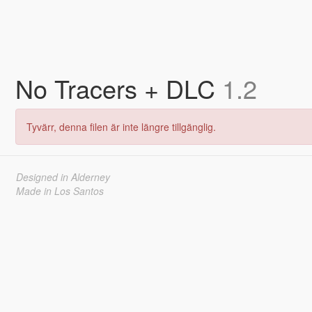
No Tracers + DLC
1.2
Tyvärr, denna filen är inte längre tillgänglig.
Designed in Alderney
Made in Los Santos