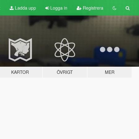
t
Ladda upp
Logga in
Registrera
KARTOR
ÖVRIGT
MER