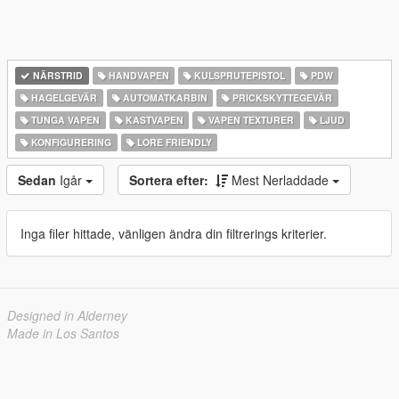
NÄRSTRID
HANDVAPEN
KULSPRUTEPISTOL
PDW
HAGELGEVÄR
AUTOMATKARBIN
PRICKSKYTTEGEVÄR
TUNGA VAPEN
KASTVAPEN
VAPEN TEXTURER
LJUD
KONFIGURERING
LORE FRIENDLY
Sedan
Igår
Sortera efter:
Mest Nerladdade
Inga filer hittade, vänligen ändra din filtrerings kriterier.
Designed in Alderney
Made in Los Santos