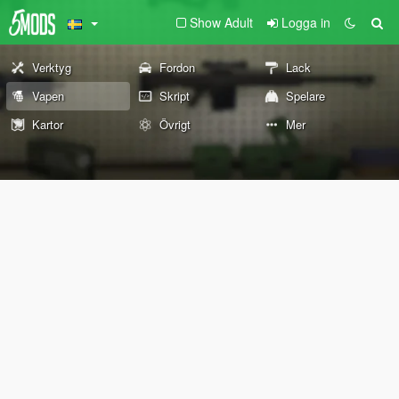
Show Adult
Logga in
Verktyg
Fordon
Lack
Vapen
Skript
Spelare
Kartor
Övrigt
Mer