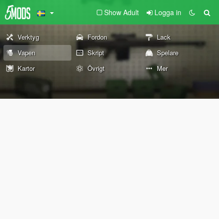
Show Adult
Logga in
Verktyg
Fordon
Lack
Vapen
Skript
Spelare
Kartor
Övrigt
Mer