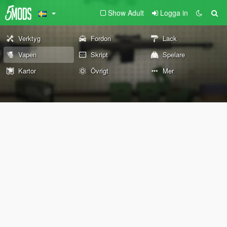
Show Adult
Logga in
Verktyg
Fordon
Lack
Vapen
Skript
Spelare
Kartor
Övrigt
Mer