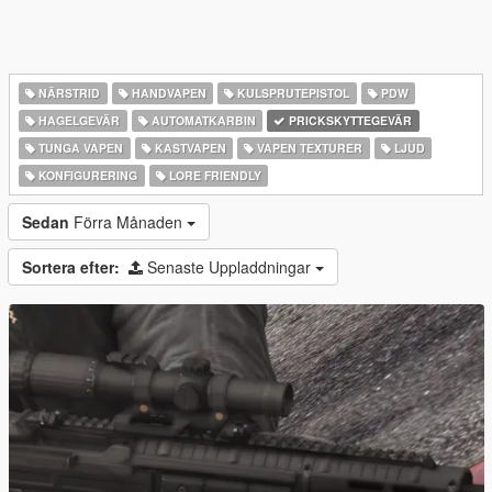
NÄRSTRID
HANDVAPEN
KULSPRUTEPISTOL
PDW
HAGELGEVÄR
AUTOMATKARBIN
PRICKSKYTTEGEVÄR
TUNGA VAPEN
KASTVAPEN
VAPEN TEXTURER
LJUD
KONFIGURERING
LORE FRIENDLY
Sedan
Förra Månaden
Sortera efter:
Senaste Uppladdningar