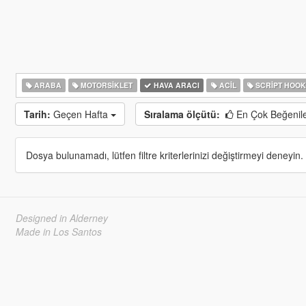
ARABA
MOTORSIKLET
HAVA ARACI
ACIL
SCRIPT HOO
Tarih:
Geçen Hafta
Sıralama ölçütü:
En Çok Beğenil
Dosya bulunamadı, lütfen filtre kriterlerinizi değiştirmeyi deneyin.
Designed in Alderney
Made in Los Santos