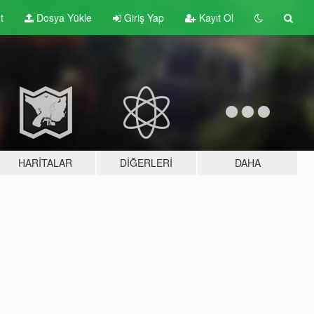
t
Dosya Yükle
Giriş Yap
Kayıt Ol
HARITALAR
DIĞERLERI
DAHA