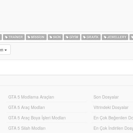
K
TRAINER
MISSION
SKIN
GIYIM
GRAFIK
JEWELLERY
en
GTA 5 Modlama Araçları
Son Dosyalar
GTA 5 Araç Modları
Vitrindeki Dosyalar
GTA 5 Araç Boya İşleri Modları
En Çok Beğenilen Do
GTA 5 Silah Modları
En Çok İndirilen Dos