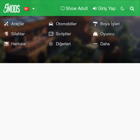
Show Adult
Giriş Yap
Araçlar
Otomobiller
Boya İşleri
Silahlar
Scriptler
Oyuncu
Haritalar
Diğerleri
Daha