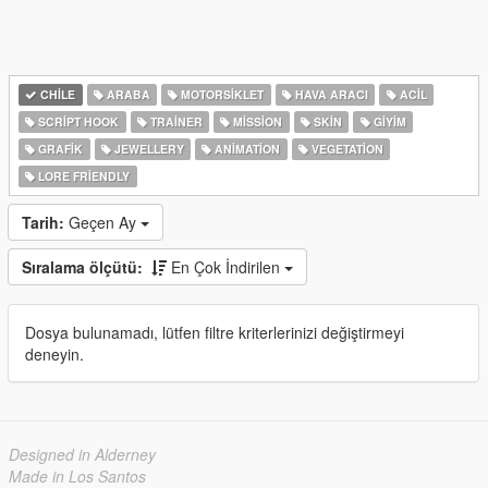
CHILE
ARABA
MOTORSIKLET
HAVA ARACI
ACIL
SCRIPT HOOK
TRAINER
MISSION
SKIN
GIYIM
GRAFIK
JEWELLERY
ANIMATION
VEGETATION
LORE FRIENDLY
Tarih:
Geçen Ay
Sıralama ölçütü:
En Çok İndirilen
Dosya bulunamadı, lütfen filtre kriterlerinizi değiştirmeyi
deneyin.
Designed in Alderney
Made in Los Santos