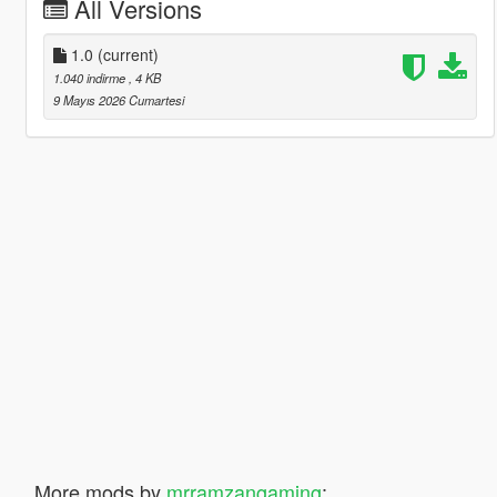
All Versions
1.0
(current)
1.040 indirme
, 4 KB
9 Mayıs 2026 Cumartesi
More mods by
mrramzangaming
: