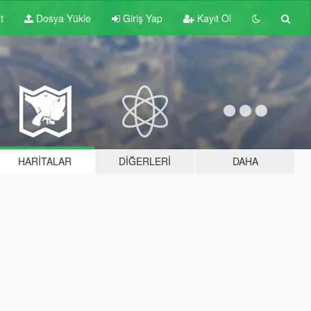
t
Dosya Yükle
Giriş Yap
Kayıt Ol
HARITALAR
DIĞERLERI
DAHA