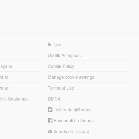
İletişim
Gizlilik Anlaşması
syalar
Cookie Policy
yalar
Manage cookie settings
alar
Terms of Use
lik Sıralaması
DMCA
Twitter'da @5mods
Facebook'da 5mods
5mods on Discord