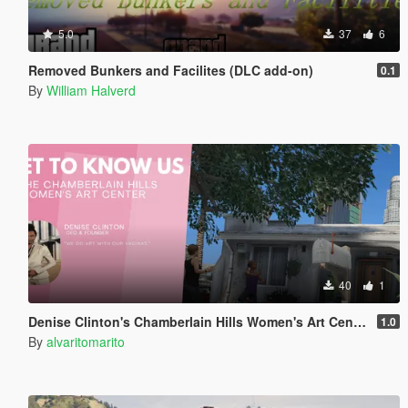
5.0
37
6
Removed Bunkers and Facilites (DLC add-on)
0.1
By
William Halverd
40
1
Denise Clinton's Chamberlain Hills Women's Art Center
1.0
By
alvaritomarito