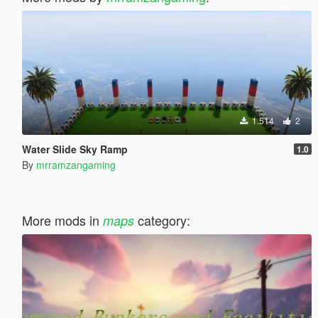
1.514
2
Water Slide Sky Ramp
1.0
By
mrramzangaming
More mods in
category:
maps