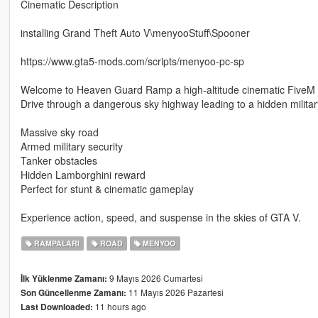
Cinematic Description
installing Grand Theft Auto V\menyooStuff\Spooner
https://www.gta5-mods.com/scripts/menyoo-pc-sp
Welcome to Heaven Guard Ramp a high-altitude cinematic FiveM 
Drive through a dangerous sky highway leading to a hidden milit
Massive sky road
Armed military security
Tanker obstacles
Hidden Lamborghini reward
Perfect for stunt & cinematic gameplay
Experience action, speed, and suspense in the skies of GTA V.
RAMPALARI
ROAD
MENYOO
9 Mayıs 2026 Cumartesi
İlk Yüklenme Zamanı:
11 Mayıs 2026 Pazartesi
Son Güncellenme Zamanı:
11 hours ago
Last Downloaded: