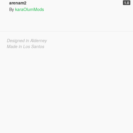
arenam2
1.0
By
karaOlumMods
Designed in Alderney
Made in Los Santos