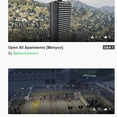
214
3
Open All Apartments [Menyoo]
OAA 1
By
BalloonUnicorn
12
2