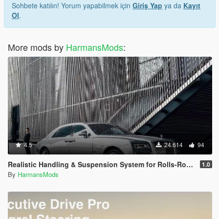
Sohbete katılın! Yorum yapabilmek için
Giriş Yap
ya da
Kayıt
Ol
.
More mods by
HarmansMods
:
4.5
24.614
94
Realistic Handling & Suspension System for Rolls-Royce Ghost LHD
1.0
By
HarmansMods