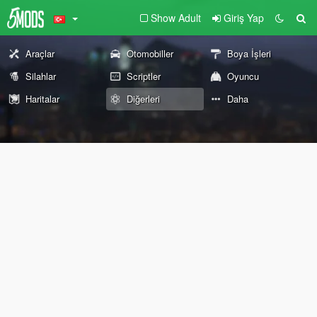
Show Adult
Giriş Yap
Araçlar
Otomobiller
Boya İşleri
Silahlar
Scriptler
Oyuncu
Haritalar
Diğerleri
Daha