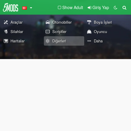
Show Adult
Giriş Yap
Araçlar
Otomobiller
Boya İşleri
Silahlar
Scriptler
Oyuncu
Haritalar
Diğerleri
Daha