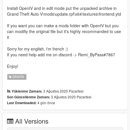
Install OpenIV and in edit mode put the unpacked archive in
Grand Theft Auto V\mods\update.rpf\x64\textures\frontend.ytd
If you want you can make a mods folder with OpenIV but you
can modifiy the original file but it's highly recommanded to use
it
Sorry for my english, i'm french :)
If you need help add me on discord -> Remi_ByPass#7867
Enjoy!
GRAFIK
3 Ağustos 2020 Pazartesi
İlk Yüklenme Zamanı:
3 Ağustos 2020 Pazartesi
Son Güncellenme Zamanı:
4 gün önce
Last Downloaded:
All Versions