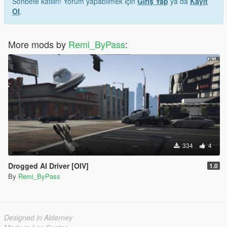
Sohbete katılın! Yorum yapabilmek için
Giriş Yap
ya da
Kayıt
Ol
.
More mods by
Remi_ByPass
:
334
4
Drogged AI Driver [OIV]
1.0
By
Remi_ByPass
Designed in Alderney