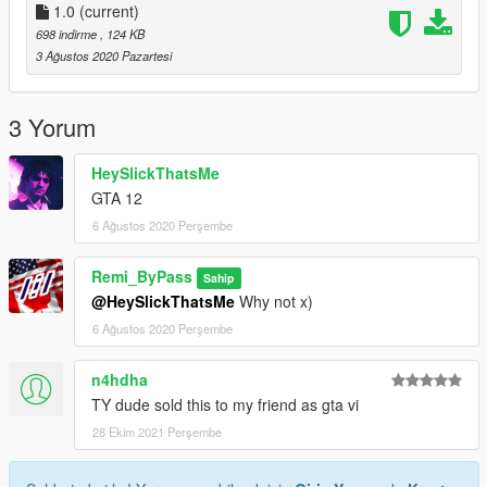
1.0
(current)
698 indirme
, 124 KB
3 Ağustos 2020 Pazartesi
3 Yorum
HeySlickThatsMe
GTA 12
6 Ağustos 2020 Perşembe
Remi_ByPass
Sahip
@HeySlickThatsMe
Why not x)
6 Ağustos 2020 Perşembe
n4hdha
TY dude sold this to my friend as gta vi
28 Ekim 2021 Perşembe