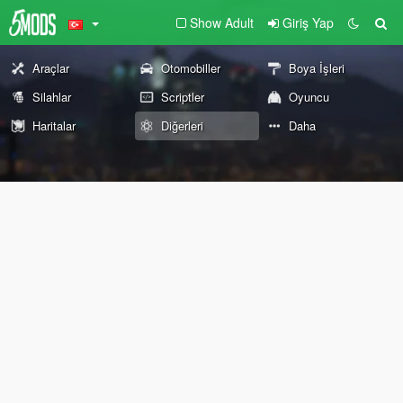
Show Adult
Giriş Yap
Araçlar
Otomobiller
Boya İşleri
Silahlar
Scriptler
Oyuncu
Haritalar
Diğerleri
Daha