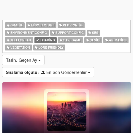
GRAFIK
MISC TEXTURE
PED CONFIG
ENVIRONMENT CONFIG
SUPPORT CONFIG
SES
TELEFONLAR
LOADING
SAVEGAME
ÇEVIRI
ANIMATION
VEGETATION
LORE FRIENDLY
Tarih:
Geçen Ay
Sıralama ölçütü:
En Son Gönderilenler