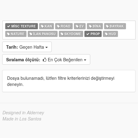
MISC TEXTURE
KAN
ROAD
EV
BINA
BAYRAK
NATURE
İLAN PANOSU
SKYDOME
PROP
HUD
Tarih:
Geçen Hafta
Sıralama ölçütü:
En Çok Beğenilen
Dosya bulunamadı, lütfen filtre kriterlerinizi değiştirmeyi
deneyin.
Designed in Alderney
Made in Los Santos