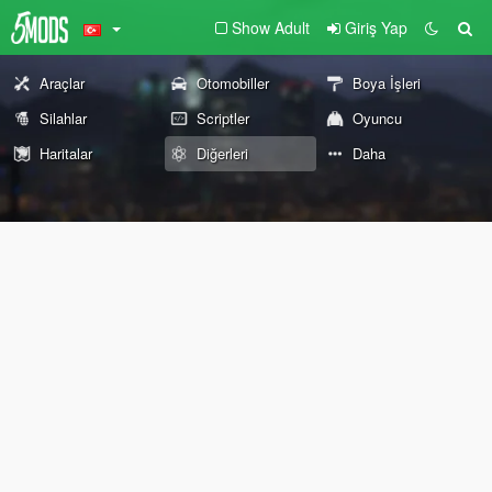
Show Adult
Giriş Yap
Araçlar
Otomobiller
Boya İşleri
Silahlar
Scriptler
Oyuncu
Haritalar
Diğerleri
Daha