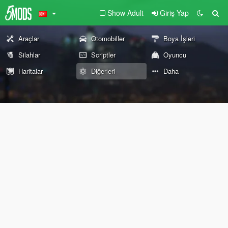
Show Adult
Giriş Yap
Araçlar
Otomobiller
Boya İşleri
Silahlar
Scriptler
Oyuncu
Haritalar
Diğerleri
Daha