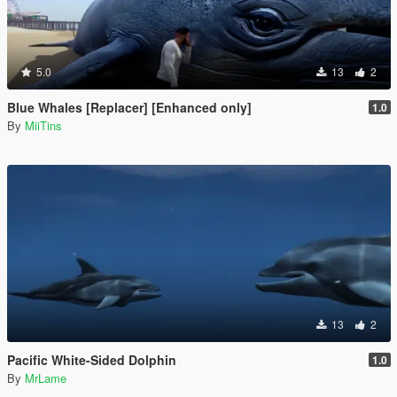
5.0
13
2
Blue Whales [Replacer] [Enhanced only]
1.0
By
MiiTins
13
2
Pacific White-Sided Dolphin
1.0
By
MrLame