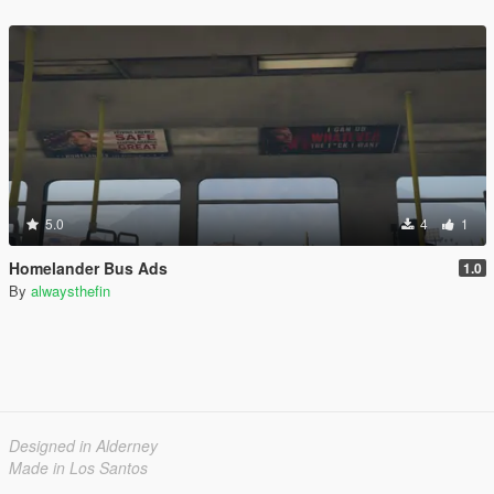
5.0
4
1
Homelander Bus Ads
1.0
By
alwaysthefin
Designed in Alderney
Made in Los Santos