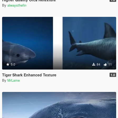
By
alwaysthefin
5.0
84
11
Tiger Shark Enhanced Texture
1.0
By
MrLame