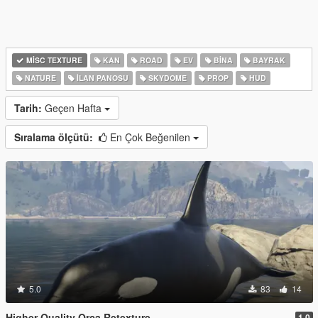
MISC TEXTURE
KAN
ROAD
EV
BINA
BAYRAK
NATURE
İLAN PANOSU
SKYDOME
PROP
HUD
Tarih:
Geçen Hafta
Sıralama ölçütü:
En Çok Beğenilen
5.0
83
14
Higher Quality Orca Retexture
1.0