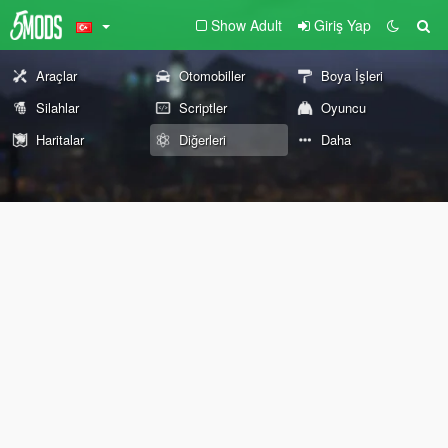
Show Adult
Giriş Yap
Araçlar
Otomobiller
Boya İşleri
Silahlar
Scriptler
Oyuncu
Haritalar
Diğerleri
Daha