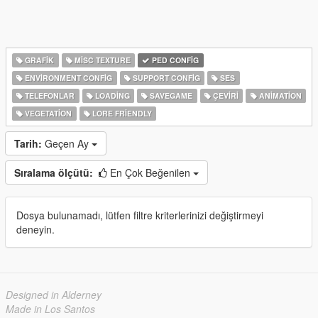
GRAFIK
MISC TEXTURE
PED CONFIG
ENVIRONMENT CONFIG
SUPPORT CONFIG
SES
TELEFONLAR
LOADING
SAVEGAME
ÇEVIRI
ANIMATION
VEGETATION
LORE FRIENDLY
Tarih:
Geçen Ay
Sıralama ölçütü:
En Çok Beğenilen
Dosya bulunamadı, lütfen filtre kriterlerinizi değiştirmeyi
deneyin.
Designed in Alderney
Made in Los Santos