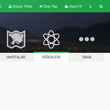
t
Dosya Yükle
Giriş Yap
Kayıt Ol
HARITALAR
DIĞERLERI
DAHA