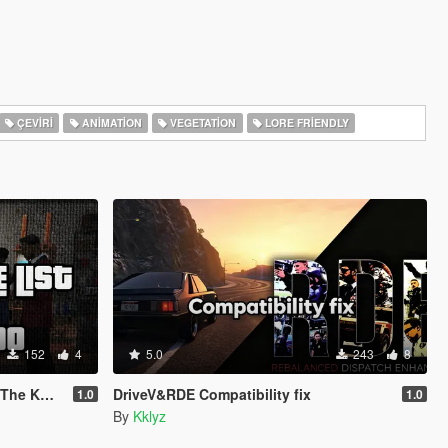
ÇEVIRI
ANIMATION
VEGETATION
LORE FRIENDLY
152
4
5.0
243
8
er Heist)
DriveV&RDE Compatibility fix
1.0
1.0
By
Kklyz