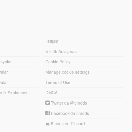
İletişim
Gizlilik Anlaşması
syalar
Cookie Policy
yalar
Manage cookie settings
alar
Terms of Use
lik Sıralaması
DMCA
Twitter'da @5mods
Facebook'da 5mods
5mods on Discord