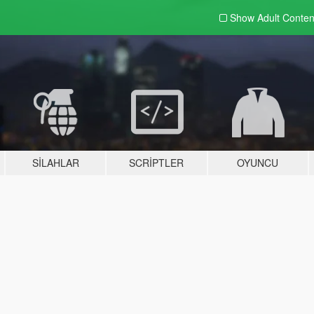
Show Adult
Conten
SILAHLAR
SCRIPTLER
OYUNCU