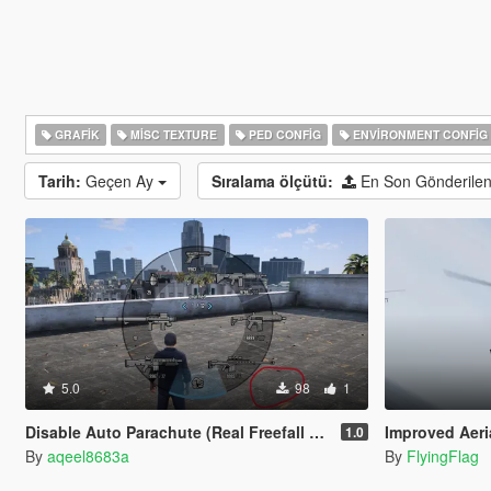
GRAFIK
MISC TEXTURE
PED CONFIG
ENVIRONMENT CONFIG
Tarih:
Geçen Ay
Sıralama ölçütü:
En Son Gönderilen
5.0
98
1
Disable Auto Parachute (Real Freefall Fix)
Improved Aeri
1.0
By
aqeel8683a
By
FlyingFlag