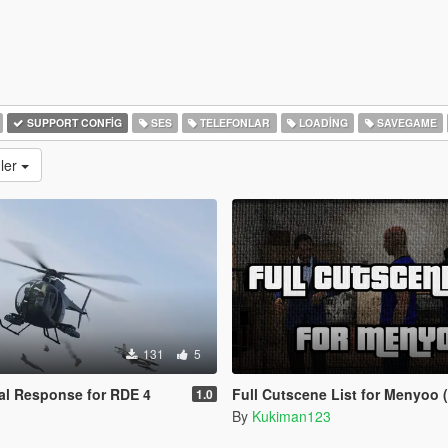
SUPPORT CONFIG
SES
TELEFONLAR
LOADING
SAVEGAME
ler
131
5
al Response for RDE 4
Full Cutscene List for Menyoo (The Kortz Cent
1.0
By
Kukiman123