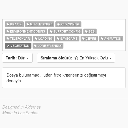
GRAFIK
MISC TEXTURE
PED CONFIG
ENVIRONMENT CONFIG
SUPPORT CONFIG
SES
TELEFONLAR
LOADING
SAVEGAME
ÇEVIRI
ANIMATION
VEGETATION
LORE FRIENDLY
Tarih:
Dün
Sıralama ölçütü:
En Yüksek Oylu
Dosya bulunamadı, lütfen filtre kriterlerinizi değiştirmeyi
deneyin.
Designed in Alderney
Made in Los Santos