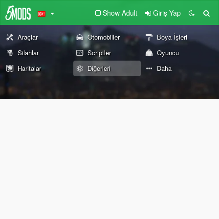
Show Adult
Giriş Yap
Araçlar
Otomobiller
Boya İşleri
Silahlar
Scriptler
Oyuncu
Haritalar
Diğerleri
Daha