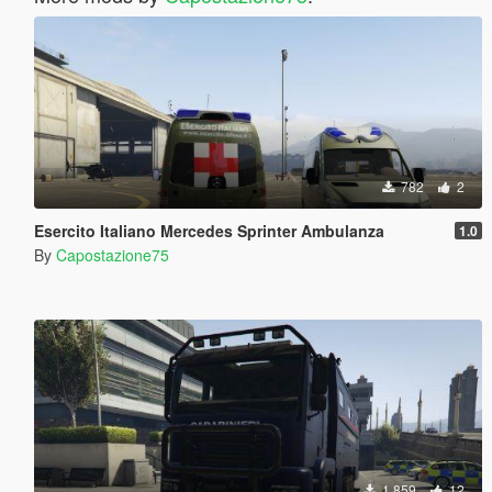
782
2
Esercito Italiano Mercedes Sprinter Ambulanza
1.0
By
Capostazione75
1.859
12