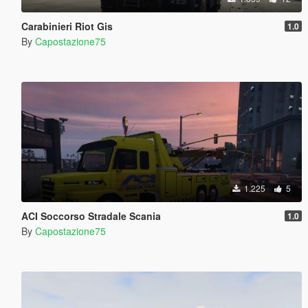
Carabinieri Riot Gis
1.0
By
Capostazione75
1.225
5
ACI Soccorso Stradale Scania
1.0
By
Capostazione75