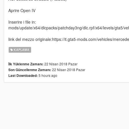
Aprire Open IV
Inserire i file in:
mods/update/x64/dlcpacks/patchday3ng/dlc.rpf/x64/levels/gta5/veh
link del mezzo originale:https://it.gta5-mods.com/vehicles/mercede
KAPLAMA
22 Nisan 2018 Pazar
İlk Yüklenme Zamanı:
22 Nisan 2018 Pazar
Son Güncellenme Zamanı:
5 hours ago
Last Downloaded: