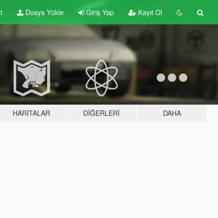
t
Dosya Yükle
Giriş Yap
Kayıt Ol
HARITALAR
DIĞERLERI
DAHA