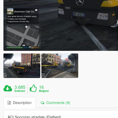
3.685
16
İndirme
Beğeni
Description
Comments (9)
ACI Soccorso stradale (Flatbed)