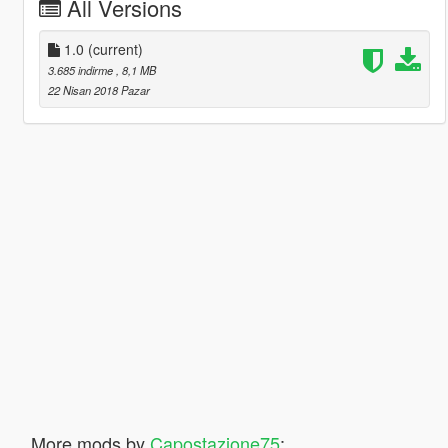
All Versions
1.0
(current)
3.685 indirme
, 8,1 MB
22 Nisan 2018 Pazar
More mods by
Capostazione75
: