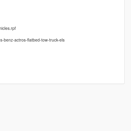
icles.rpf
s-benz-actros-flatbed-tow-truck-els