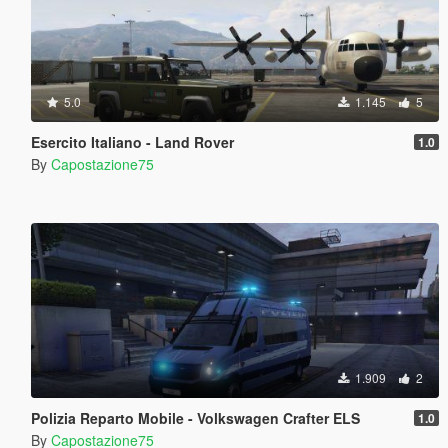
5.0
1.145
5
Esercito Italiano - Land Rover
1.0
By
Capostazione75
1.909
2
Polizia Reparto Mobile - Volkswagen Crafter ELS
1.0
By
Capostazione75