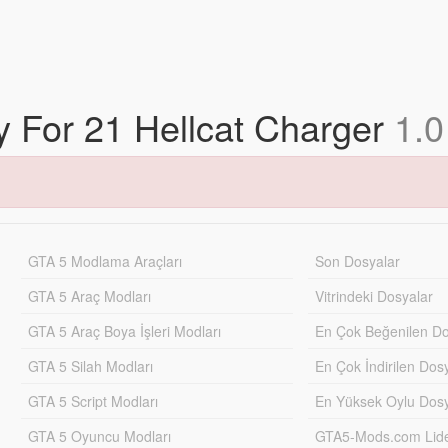
ry For 21 Hellcat Charger
1.0
GTA 5 Modlama Araçları
Son Dosyalar
GTA 5 Araç Modları
Vitrindeki Dosyalar
GTA 5 Araç Boya İşleri Modları
En Çok Beğenilen Do
GTA 5 Silah Modları
En Çok İndirilen Dos
GTA 5 Script Modları
En Yüksek Oylu Dosy
GTA 5 Oyuncu Modları
GTA5-Mods.com Lider