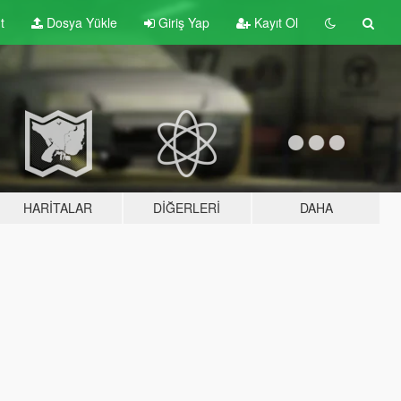
t
Dosya Yükle
Giriş Yap
Kayıt Ol
HARITALAR
DIĞERLERI
DAHA