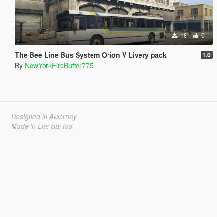
18
0
The Bee Line Bus System Orion V Livery pack
1.0
By
NewYorkFireBuffer775
Designed in Alderney
Made in Los Santos