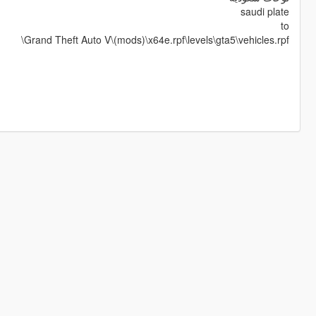
saudi plate
to
Grand Theft Auto V\(mods)\x64e.rpf\levels\gta5\vehicles.rpf\