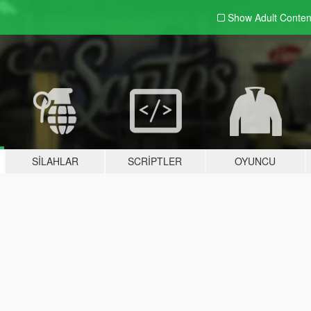
Show Adult
Conten
SILAHLAR
SCRIPTLER
OYUNCU