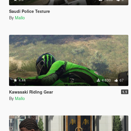
Saudi Police Texture
By
Mallo
4.44
4.630
67
Kawasaki Riding Gear
1.1
By
Mallo