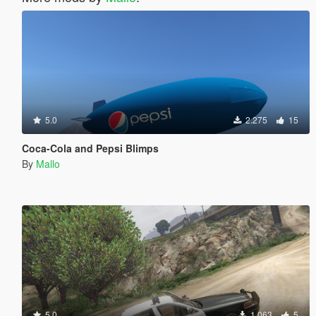
5.0
2.275
15
Coca-Cola and Pepsi Blimps
By
Mallo
5.0
1.063
5