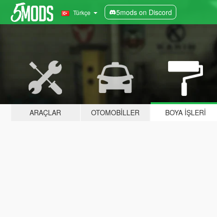
5mods on Discord
Türkçe
ARAÇLAR
OTOMOBILLER
BOYA İŞLERI