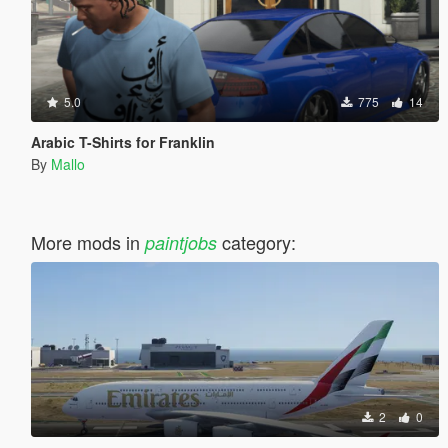
5.0
775
14
Arabic T-Shirts for Franklin
By
Mallo
More mods in
category:
paintjobs
2
0