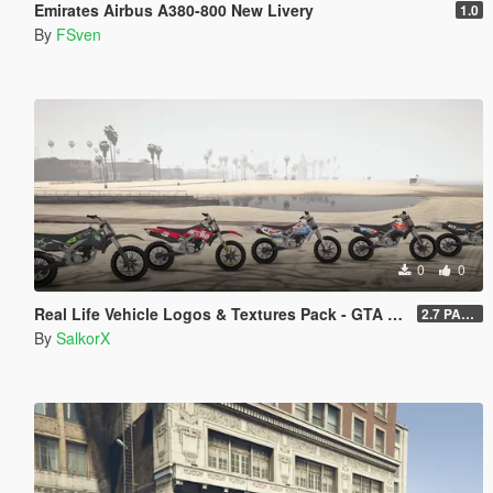
Emirates Airbus A380-800 New Livery
1.0
By
FSven
0
0
Real Life Vehicle Logos & Textures Pack - GTA V Enhanced
2.7 PART 4
By
SalkorX