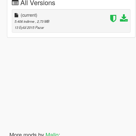
All Versions
(current)
5.406 indirme
, 2,73 MB
13 Eylül 2015 Pazar
More mods by
Mallo
: