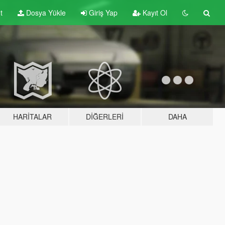
t
Dosya Yükle
Giriş Yap
Kayıt Ol
HARITALAR
DIĞERLERI
DAHA