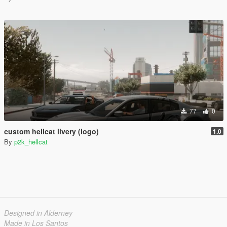
77
0
custom hellcat livery (logo)
1.0
By
p2k_hellcat
Designed in Alderney
Made in Los Santos