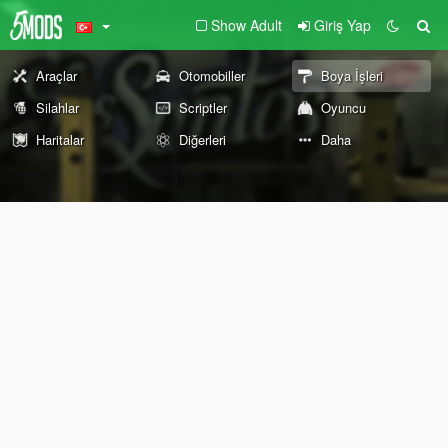
Show Adult
Giriş Yap
Araçlar
Otomobiller
Boya İşleri
Silahlar
Scriptler
Oyuncu
Haritalar
Diğerleri
Daha