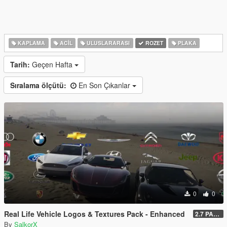
KAPLAMA
ACIL
ULUSLARARASI
ROZET
PLAKA
Tarih:
Geçen Hafta
Sıralama ölçütü:
En Son Çıkanlar
0
0
Real Life Vehicle Logos & Textures Pack - Enhanced
2.7 PART 4
By
SalkorX