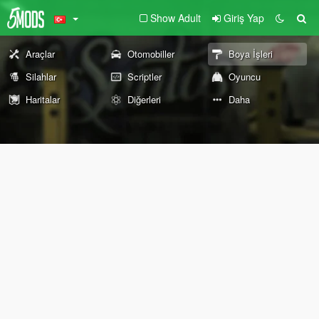
Show Adult
Giriş Yap
Araçlar
Otomobiller
Boya İşleri
Silahlar
Scriptler
Oyuncu
Haritalar
Diğerleri
Daha