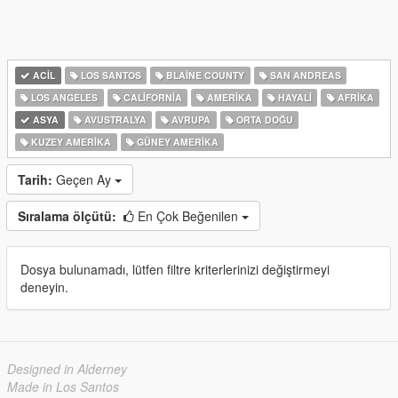
ACIL
LOS SANTOS
BLAINE COUNTY
SAN ANDREAS
LOS ANGELES
CALIFORNIA
AMERIKA
HAYALI
AFRIKA
ASYA
AVUSTRALYA
AVRUPA
ORTA DOĞU
KUZEY AMERIKA
GÜNEY AMERIKA
Tarih:
Geçen Ay
Sıralama ölçütü:
En Çok Beğenilen
Dosya bulunamadı, lütfen filtre kriterlerinizi değiştirmeyi
deneyin.
Designed in Alderney
Made in Los Santos